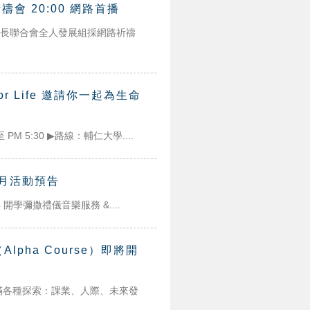
會 20:00 網路首播
長聯合會全人發展組採網路祈禱
or Life 邀請你一起為生命
 PM 5:30 ▶路線：輔仁大學....
9月活動預告
4 開學彌撒禮儀音樂服務 &....
pha Course）即將開
各種探索：課業、人際、未來發