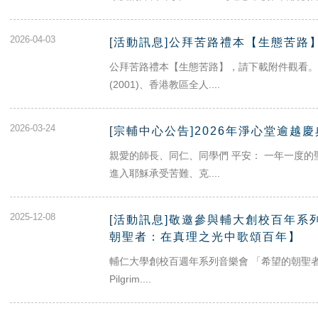
2026-04-03
[活動訊息]公拜苦路禮本【生態苦路
公拜苦路禮本【生態苦路】，請下載附件觀看。
(2001)、香港教區全人....
2026-03-24
[宗輔中心公告]2026年淨心堂逾越慶
親愛的師長、同仁、同學們 平安： 一年一度
進入耶穌承受苦難、克....
2025-12-08
[活動訊息]敬邀參與輔大創校百年系列音
朝聖者：在真理之光中歌頌百年】
輔仁大學創校百週年系列音樂會 「希望的朝聖
Pilgrim....