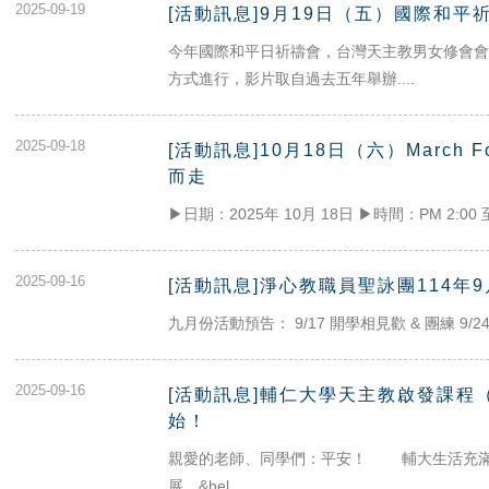
2025-09-19
[活動訊息]9月19日（五）國際和平祈禱
今年國際和平日祈禱會，台灣天主教男女修會會
方式進行，影片取自過去五年舉辦....
2025-09-18
[活動訊息]10月18日（六）March F
而走
▶日期：2025年 10月 18日 ▶時間：PM 2:00 至
2025-09-16
[活動訊息]淨心教職員聖詠團114年
九月份活動預告： 9/17 開學相見歡 & 團練 9/2
2025-09-16
[活動訊息]輔仁大學天主教啟發課程（Al
始！
親愛的老師、同學們：平安！ 輔大生活充滿
展…&hel....