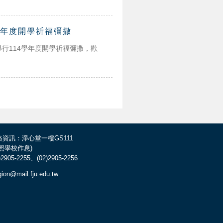
4學年度開學祈福彌撒
舉行114學年度開學祈福彌撒，歡
絡資訊：淨心堂一樓GS111
依照學校作息)
)2905-2255、(02)2905-2256
igion@mail.fju.edu.tw