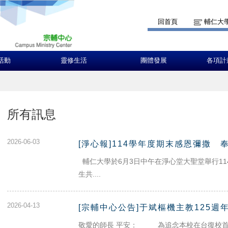
回首頁
輔仁大
活動
靈修生活
團體發展
各項計
所有訊息
2026-06-03
[淨心報]114學年度期末感恩彌撒 
輔仁大學於6月3日中午在淨心堂大聖堂舉行1
生共....
2026-04-13
[宗輔中心公告]于斌樞機主教125週
敬愛的師長 平安： 為追念本校在台復校首任校