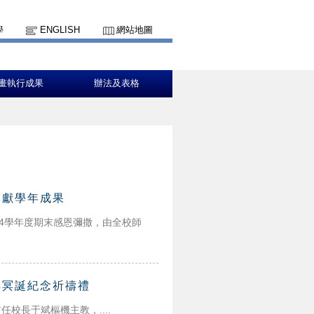
學
ENGLISH
網站地圖
畫執行成果
辦法及表格
奉獻學年成果
14學年度期末感恩彌撒，由全校師
年冥誕紀念祈禱禮
長于斌樞機主教，....