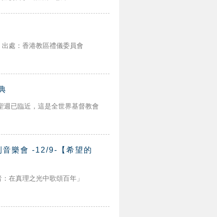
】
 出處：香港教區禮儀委員會
典
的聖週已臨近，這是全世界基督教會
樂會 -12/9-【希望的
者：在真理之光中歌頌百年」