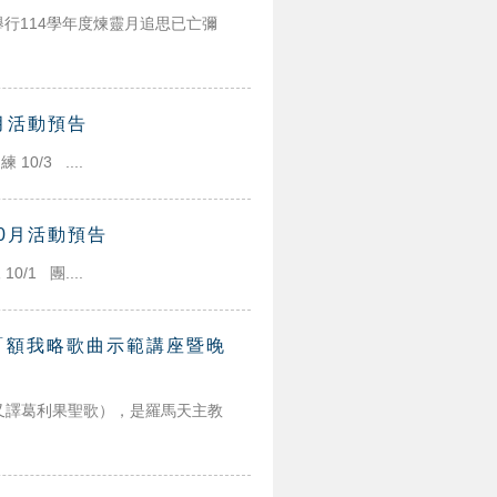
舉行114學年度煉靈月追思已亡彌
0月活動預告
0/3 ....
10月活動預告
/1 團....
「額我略歌曲示範講座暨晚
nt，又譯葛利果聖歌），是羅馬天主教