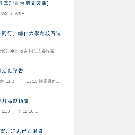
教真理電台新聞製播]
_W3FJeWSH ....
主同行】輔仁大學創校百週
神長.校友.同仁與各界嘉....
1月活動預告
11/3（一）12:10 煉靈月追....
11月活動預告
/3（一）12:10 ....
度煉靈月追思已亡彌撒