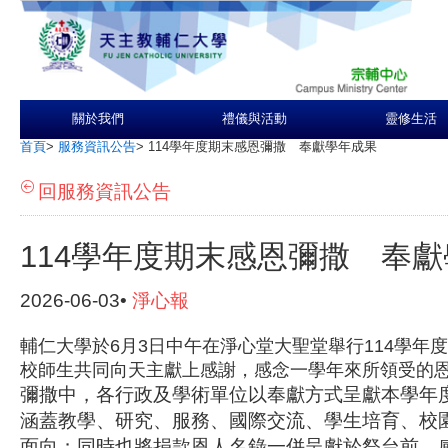
關於我們
禮儀與活動
靈修生活
首頁
>
服務資訊公告
>
114學年度期末感恩彌撒 奉獻學年成果
回服務資訊公告
114學年度期末感恩彌撒 奉
2026-06-03•
淨心報
輔仁大學於6月3日中午在淨心堂大聖堂舉行114學年
校師生共同向天主獻上感謝，感念一學年來所領受的
彌撒中，各行政及學術單位以奉獻方式呈獻本學年
涵蓋教學、研究、服務、國際交流、學生培育、校
面向；同時也將捐款恩人名錄一併呈獻於祭台前，