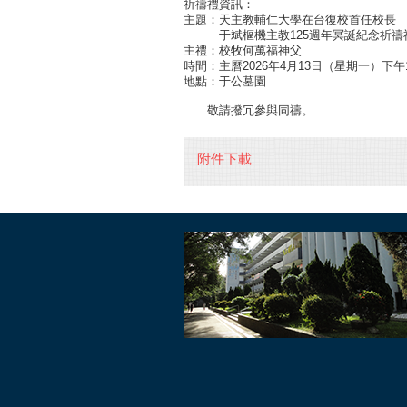
祈禱禮資訊：
主題：天主教輔仁大學在台復校首任校長
于斌樞機主教125週年冥誕紀念祈禱
主禮：校牧何萬福神父
時間：主曆2026年4月13日（星期一）下午
地點：于公墓園
敬請撥冗參與同禱。
附件下載