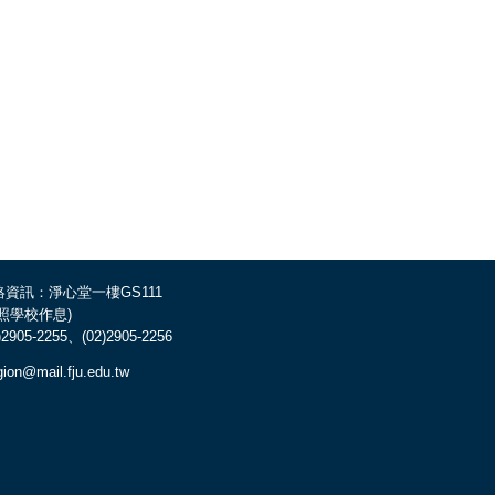
絡資訊：淨心堂一樓GS111
依照學校作息)
)2905-2255、(02)2905-2256
igion@mail.fju.edu.tw