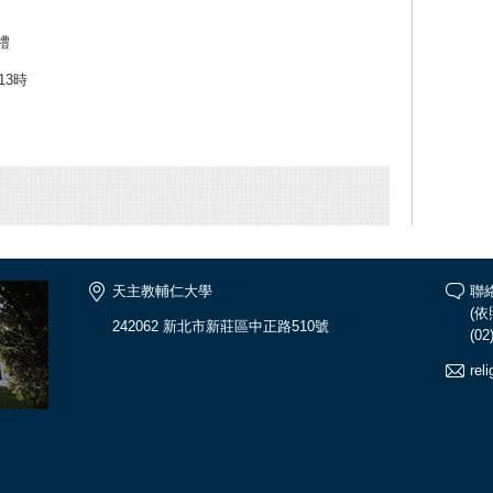
禮
13時
天主教輔仁大學
聯
(
242062 新北市新莊區中正路510號
(02
rel