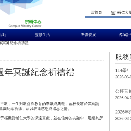
回首頁
輔仁大
活動
靈修生活
團體發展
各項計
週年冥誕紀念祈禱禮
服務
5週年冥誕紀念祈禱禮
114
2026-06-
公拜苦
2026-04-
教，一生對教會與教育的奉獻與典範，藍校長將於其冥誕
公墓園紀念祈禱，藉以表達感恩與追思之情。
2026
樞機對輔仁大學的深遠貢獻，並在信仰的共融中，延續其所
2026-03-