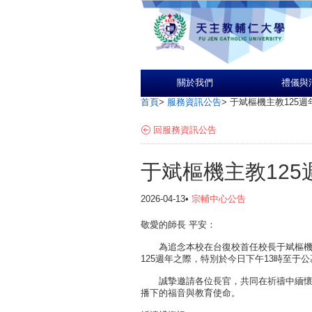
關於我們
禮儀與
首頁
>
服務資訊公告
>
于斌樞機主教125
回服務資訊公告
于斌樞機主教12
2026-04-13•
宗輔中心公告
敬愛的師長 平安：
為追念本校在台復校首任校長于斌樞機主
125週年之際，特別於今日下午13時至于
誠摯邀請各位長官，共同在祈禱中緬懷于
播下的福音與教育使命。