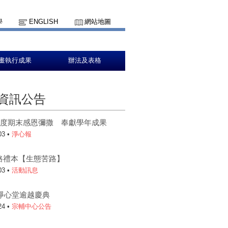
學
ENGLISH
網站地圖
畫執行成果
辦法及表格
資訊公告
學年度期末感恩彌撒 奉獻學年成果
03 •
淨心報
路禮本【生態苦路】
03 •
活動訊息
年淨心堂逾越慶典
24 •
宗輔中心公告