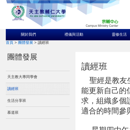
關於我們
禮儀與活動
靈修生活
首頁
>
團體發展
>
讀經班
團體發展
讀經班
天主教大專同學會
聖經是教友生
能更新自己的
讀經班
求，組織多個
生活分享班
適合的時間參
慕道班