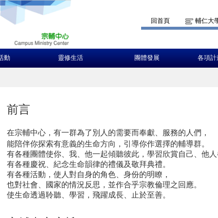
回首頁
輔仁大
活動
靈修生活
團體發展
各項計
前言
在宗輔中心，有一群為了別人的需要而奉獻、服務的人們，
能陪伴你探索有意義的生命方向，引導你作選擇的輔導群。
有各種團體使你、我、他一起傾聽彼此，學習欣賞自己、他人
有各種慶祝、紀念生命韻律的禮儀及敬拜典禮。
有各種活動，使人對自身的角色、身份的明瞭，
也對社會、國家的情況反思，並作合乎宗教倫理之回應。
使生命透過聆聽、學習，飛躍成長、止於至善。